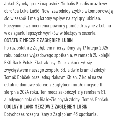
Jakub Sypek, grecki napastnik Michalis Kosidis oraz lewy
obrońca Luka Lučić. Nowi zawodnicy szybko wkomponowują
się w zespół i mają istotny wpływ na styl gry lubinian.
Poczynione wzmocnienia powinny pomóc drużynie z Lubina
w osiąganiu lepszych wyników w bieżącym sezonie.
OSTATNIE MECZE Z ZAGŁĘBIEM
LUBIN
Po raz ostatni z Zagłębiem mierzyliśmy się 17 lutego 2025
roku podczas wyjazdowego spotkania, w ramach 21. kolejki
PKO Bank Polski Ekstraklasy. Mecz zakończył się
zwycięstwem naszego zespołu 3:1, a dwie bramki zdobył
Tomáš Bobček oraz jedną Maksym Khlan. Z kolei nasze
ostatnie domowe starcie z Zagłębiem miało miejsce 11
sierpnia 2024 roku. Ten mecz zakończył się remisem 1:1,
a jedynego gola dla Biało-Zielonych zdobył Tomáš Bobček.
OGÓLNY BILANS MECZÓW Z ZAGŁĘBIEM LUBIN
Dotychczas rozegraliśmy z Zagłębiem 43 spotkania.