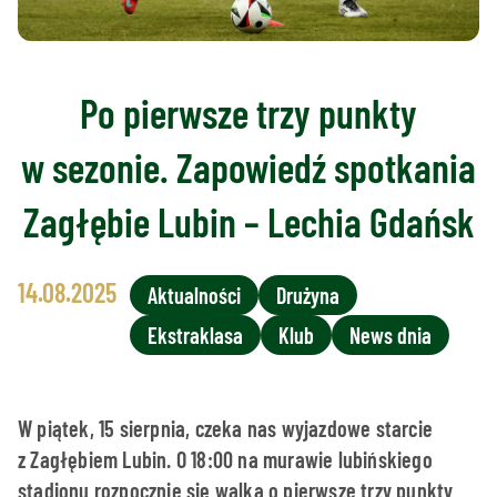
Po pierwsze trzy punkty
w sezonie. Zapowiedź spotkania
Zagłębie Lubin – Lechia Gdańsk
14.08.2025
Aktualności
Drużyna
Ekstraklasa
Klub
News dnia
W piątek, 15 sierpnia, czeka nas wyjazdowe starcie
z Zagłębiem Lubin. O 18:00 na murawie lubińskiego
stadionu rozpocznie się walka o pierwsze trzy punkty