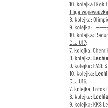
10. kolejka Błęki
1 liga wojewódzka
8. kolejka: Olimp
9. kolejka:
————
10. kolejka: Radu
CLJ U17
;
7. kolejka: Chem
8. kolejka:
Lechi
9. kolejka: FASE 
10. kolejka:
Lechi
CLJ U15
;
7. kolejka: Lotos
8. kolejka:
Lechi
9. kolejka: KKS L