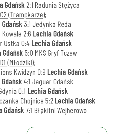
ia Gdańsk
2:1 Radunia Stężyca
 C2 (Trampkarze)
;
a Gdańsk
3:1 Jedynka Reda
S Kowale 2:6
Lechia Gdańsk
ar Ustka 0:4
Lechia Gdańsk
a Gdańsk
5:0 MKS Gryf Tczew
D1 (Młodziki)
;
pions Kwidzyn 0:9
Lechia Gdańsk
a Gdańsk
4:1 Jaguar Gdańsk
 Gdynia 0:1
Lechia Gdańsk
niczanka Chojnice 5:2
Lechia Gdańsk
a Gdańsk
7:1 Błękitni Wejherowo