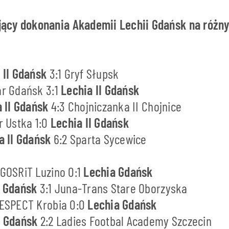
ący dokonania Akademii Lechii Gdańsk na różn
 II Gdańsk
3:1 Gryf Słupsk
ar Gdańsk 3:1
Lechia II Gdańsk
a II Gdańsk
4:3 Chojniczanka II Chojnice
ar Ustka 1:0
Lechia II Gdańsk
a II Gdańsk
6:2 Sparta Sycewice
 GOSRiT Luzino 0:1
Lechia Gdańsk
a Gdańsk
3:1 Juna-Trans Stare Oborzyska
 RESPECT Krobia 0:0
Lechia Gdańsk
a Gdańsk
2:2 Ladies Footbal Academy Szczecin