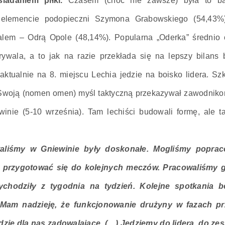
iadaniem piłki.
Czasem (choć nie zawsze) była to ba
elemencie podopieczni Szymona Grabowskiego (54,43%)
alem – Odrą Opole (48,14%). Popularna „Oderka” średnio 
rywala, a to jak na razie przekłada się na lepszy bilan
ktualnie na 8. miejscu Lechia jedzie na boisko lidera. Szk
. Swoją (nomen omen) myśl taktyczną przekazywał zawodnik
inie (5-10 września). Tam lechiści budowali formę, ale t
taliśmy w Gniewinie były doskonałe. Mogliśmy popra
ej przygotować się do kolejnych meczów. Pracowaliśmy 
wychodziły z tygodnia na tydzień. Kolejne spotkania
Mam nadzieję, że funkcjonowanie drużyny w fazach prz
dzie dla nas zadowalające. (…) Jedziemy do lidera, do ze