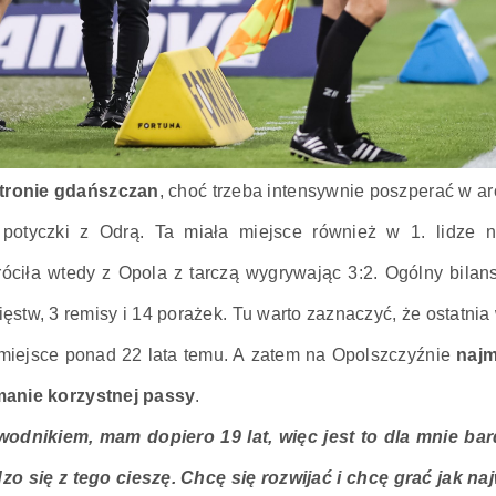
 stronie gdańszczan
, choć trzeba intensywnie poszperać w a
j potyczki z Odrą. Ta miała miejsce również w 1. lidze
óciła wtedy z Opola z tarczą wygrywając 3:2. Ogólny bilan
ięstw, 3 remisy i 14 porażek. Tu warto zaznaczyć, że ostatn
miejsce ponad 22 lata temu. A zatem na Opolszczyźnie
najm
anie korzystnej passy
.
dnikiem, mam dopiero 19 lat, więc jest to dla mnie bar
zo się z tego cieszę. Chcę się rozwijać i chcę grać jak naj