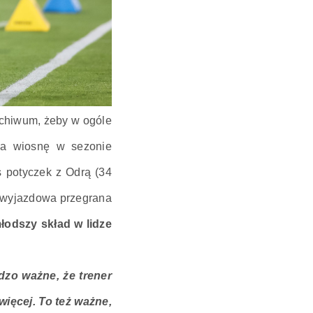
rchiwum, żeby w ogóle
 na wiosnę w sezonie
s potyczek z Odrą (34
ia wyjazdowa przegrana
łodszy skład w lidze
dzo ważne, że trener
więcej. To też ważne,