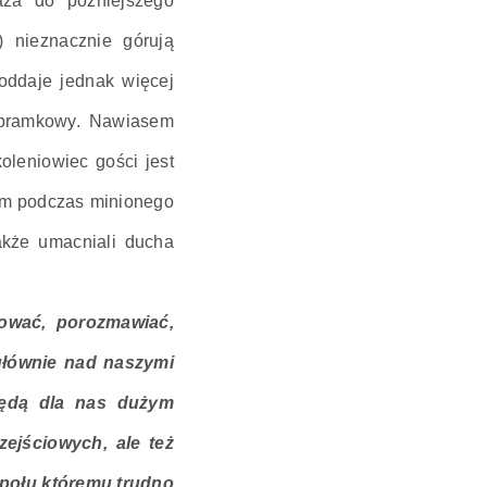
za do późniejszego
 nieznacznie górują
oddaje jednak więcej
s bramkowy. Nawiasem
oleniowiec gości jest
om podczas minionego
akże umacniali ducha
cować, porozmawiać,
głównie nad naszymi
 będą dla nas dużym
ejściowych, ale też
społu któremu trudno