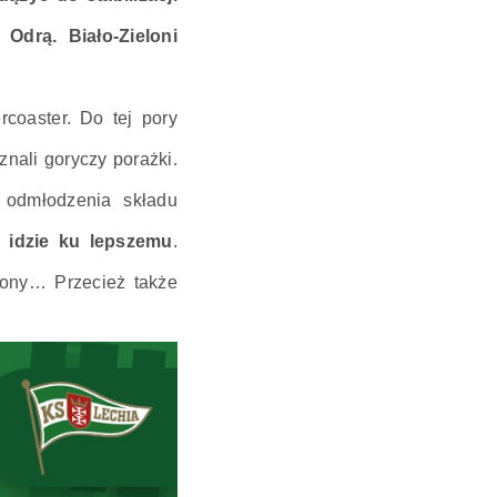
Odrą. Biało-Zieloni
rcoaster. Do tej pory
znali goryczy porażki.
, odmłodzenia składu
–
idzie ku lepszemu
.
trony… Przecież także