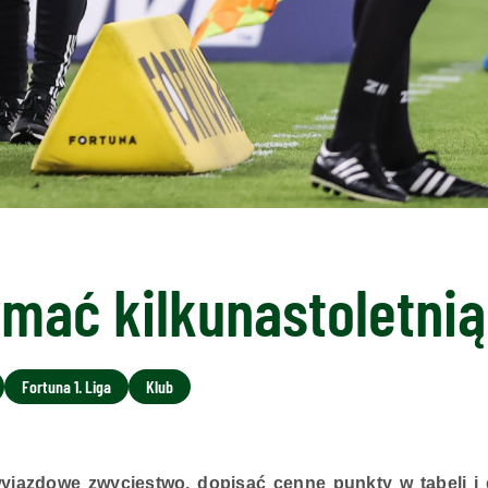
mać kilkunastoletnią
Fortuna 1. Liga
Klub
jazdowe zwycięstwo, dopisać cenne punkty w tabeli i dą