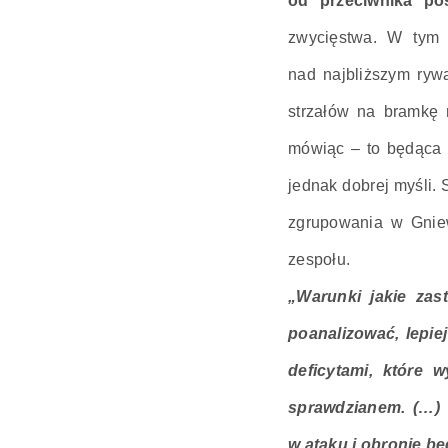
od przeciwnika pos
zwycięstwa. W tym 
nad najbliższym ryw
strzałów na bramkę 
mówiąc – to będąca a
jednak dobrej myśli
zgrupowania w Gniew
zespołu.
„Warunki jakie zas
poanalizować, lepi
deficytami, które 
sprawdzianem. (…) 
w ataku i obronie bę