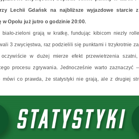
arzy Lechii Gdańsk na najbliższe wyjazdowe starcie z 
w Opolu już jutro o godzinie 20:00.
iało-zieloni grają w kratkę, fundując kibicom niezły rolle
li 3 zwycięstwa, raz podzielili się punktami i trzykrotnie za
 oczywiście w dużej mierze efekt przewietrzenia szatni
ącego procesu zgrywania. Jednocześnie warto zaznaczyć 
o mówi co prawda, że statystyki nie grają, ale z drugiej s