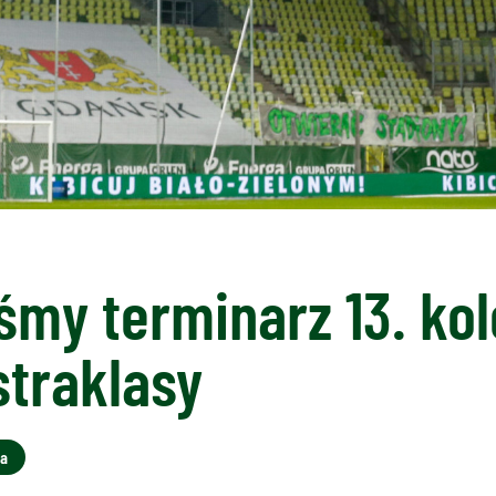
śmy terminarz 13. kol
straklasy
sa