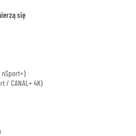
mierzą się
 nSport+)
rt / CANAL+ 4K)
)