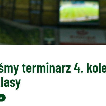
śmy terminarz 4. kol
lasy
sa