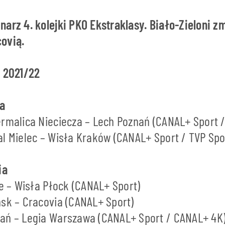
arz 4. kolejki PKO Ekstraklasy. Biało-Zieloni z
covią.
u 2021/22
ia
ermalica Nieciecza – Lech Poznań (CANAL+ Sport /
al Mielec – Wisła Kraków (CANAL+ Sport / TVP Spo
ia
ce – Wisła Płock (CANAL+ Sport)
ńsk – Cracovia (CANAL+ Sport)
ań – Legia Warszawa (CANAL+ Sport / CANAL+ 4K