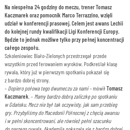
Na niespełna 24 godziny do meczu, trener Tomasz
Kaczmarek oraz pomocnik Marco Terrazzino, wzięli
udział w konferencji prasowej. Celem jest awans Lechii
do kolejnej rundy kwalifikacji Ligi Konferencji Europy.
Będzie to jednak możliwe tylko przy pełnej koncentracji
całego zespołu.
Szkoleniowiec Biało-Zielonych przestrzegał przede
wszystkim przed ferowaniem wyroków. Podkreślał klasę
rywala, który już w pierwszym spotkaniu pokazał się
z bardzo dobrej strony.
–
Dopiero połowa tego dwumeczu za nami
– mówił
Tomasz
Kaczmarek
. –
Mamy bardzo dobrą zaliczkę po spotkaniu
w Gdańsku. Mecz nie był tak oczywisty, jak sam przebieg
gry. Przybyliśmy do Macedonii Północnej z chęcią awansu
i w pełni skoncentrowani, ale również pełni szacunku
do naszego rywala. Akademija pokazała się z bardzo dobrej