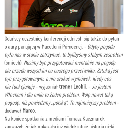
Gdańscy uczestnicy konferencji odnieśli się także do pytań
o aurę panującą w Macedonii Północnej. –
Gdyby pogoda
była nas w stanie zatrzymać, to bylibyśmy słabym zespołem
(śmiech)
. Musimy być przygotowani mentalnie na pogodę,
ale przede wszystkim na naszego przeciwnika. Sztuką jest
być przygotowanym, a nie szukać wymówek, kiedy coś
nie funkcjonuje
– wyjaśniał
trener Lechii
. –
Ja jestem
Włochem i dla mnie to żaden problem. Wolę nawet taką
pogodę, niż powiedzmy „polską”. To najmniejszy problem
–
dodawał
Marco
.
Na koniec spotkania z mediami Tomasz Kaczmarek
zauważył, że jak pokazała już wielokrotnie historia piłki