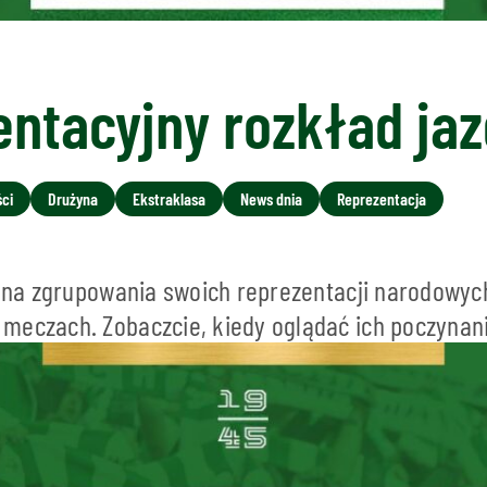
ntacyjny rozkład ja
ci
Drużyna
Ekstraklasa
News dnia
Reprezentacja
ę na zgrupowania swoich reprezentacji narodowyc
meczach. Zobaczcie, kiedy oglądać ich poczynani