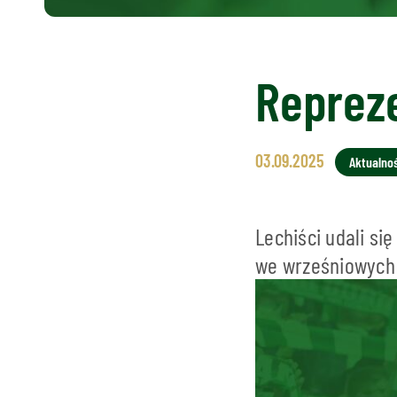
Repreze
03.09.2025
Aktualnoś
Lechiści udali si
we wrześniowych 