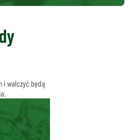
zdy
h i walczyć będą
a.