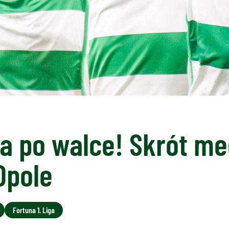
a po walce! Skrót me
Opole
Fortuna 1. Liga