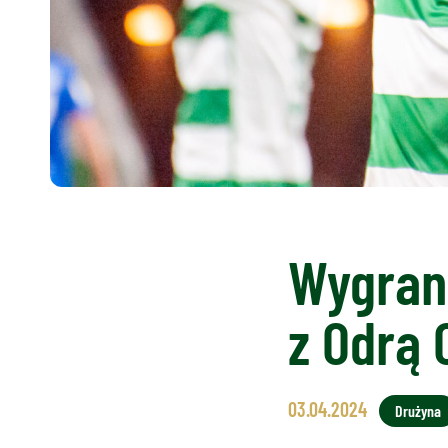
Wygran
z Odrą 
03.04.2024
Drużyna