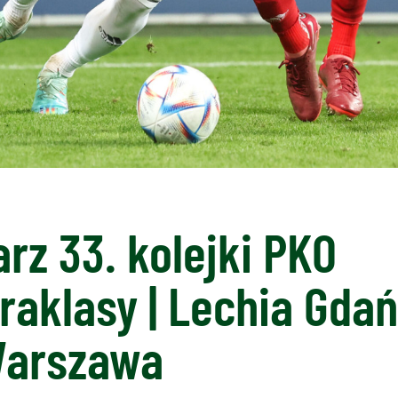
rz 33. kolejki PKO
raklasy | Lechia Gda
Warszawa