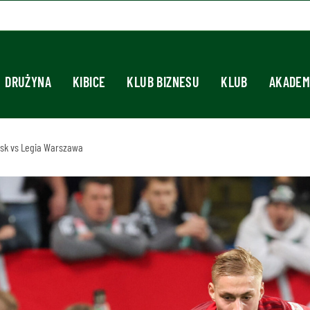
DRUŻYNA
KIBICE
KLUB BIZNESU
KLUB
AKADEM
ańsk vs Legia Warszawa