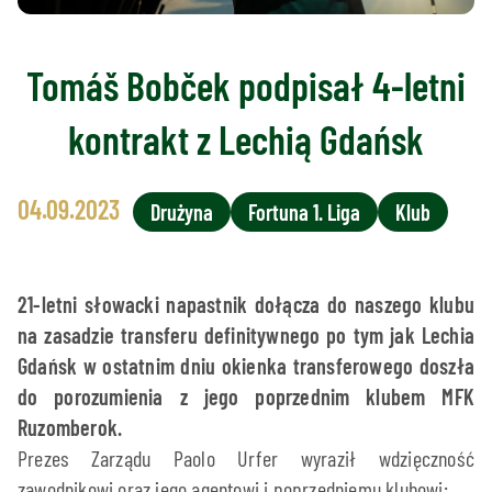
Tomáš Bobček podpisał 4-letni
kontrakt z Lechią Gdańsk
04.09.2023
Drużyna
Fortuna 1. Liga
Klub
21-letni słowacki napastnik dołącza do naszego klubu
na zasadzie transferu definitywnego po tym jak Lechia
Gdańsk w ostatnim dniu okienka transferowego doszła
do porozumienia z jego poprzednim klubem MFK
Ruzomberok.
Prezes Zarządu Paolo Urfer wyraził wdzięczność
zawodnikowi oraz jego agentowi i poprzedniemu klubowi: