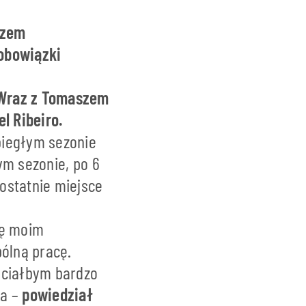
szem
obowiązki
Wraz z Tomaszem
l Ribeiro.
biegłym sezonie
ym sezonie, po 6
ostatnie miejsce
ję moim
ólną pracę.
hciałbym bardzo
ca –
powiedział