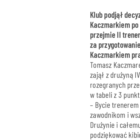
Klub podjął dec
Kaczmarkiem po 
przejmie II trene
za przygotowani
Kaczmarkiem prac
Tomasz Kaczmarek
zajął z drużyną 
rozegranych prze
w tabeli z 3 punk
– Bycie trenerem
zawodnikom i wsz
Drużynie i całem
podziękować kibi