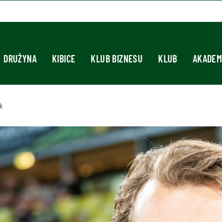
DRUŻYNA
KIBICE
KLUB BIZNESU
KLUB
AKADEM
k