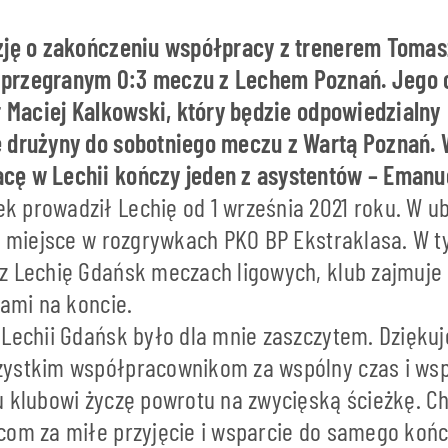
yzję o zakończeniu współpracy z trenerem Toma
przegranym 0:3 meczu z Lechem Poznań. Jego 
r Maciej Kalkowski, który będzie odpowiedzialny
e drużyny do sobotniego meczu z Wartą Poznań.
ę w Lechii kończy jeden z asystentów – Emanue
 prowadził Lechię od 1 września 2021 roku. W u
IV miejsce w rozgrywkach PKO BP Ekstraklasa. W t
z Lechię Gdańsk meczach ligowych, klub zajmuje 
tami na koncie.
 Lechii Gdańsk było dla mnie zaszczytem. Dzięku
ystkim współpracownikom za wspólny czas i wsp
u klubowi życzę powrotu na zwycięską ścieżkę. C
com za miłe przyjęcie i wsparcie do samego koń