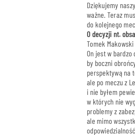
Dziękujemy naszym
ważne. Teraz mus
do kolejnego me
O decyzji nt. obs
Tomek Makowski ju
On jest w bardzo 
by boczni obrońcy
perspektywą na t
ale po meczu z L
i nie byłem pewien
w których nie wyg
problemy z zabezp
ale mimo wszystk
odpowiedzialność