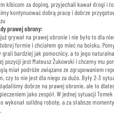
 kibicom za doping, przyjechali kawał drogi i to
imy kontynuować dobrą pracę i dobrze przygoto
czu
ady prawej obrony:
ż grywał na prawej obronie i nie było to dla ni
dobrej formie i chciałem go mieć na boisku. Pomy
 grali bardziej jak pomocnicy, a to jego naturalna
ej pozycji jest Mateusz Żukowski i chcemy mu po
egią miał podróże związane ze zgrupowaniem repr
, czy to nie jest dla niego za dużo. Były 2-3 sytu
lądaliśmy dobrze na prawej obronie, ale to dlat
ieczeniem jako zespół. W jednej sytuacji Tomek 
o wykonał solidną robotę, a za słabsze momenty 
.