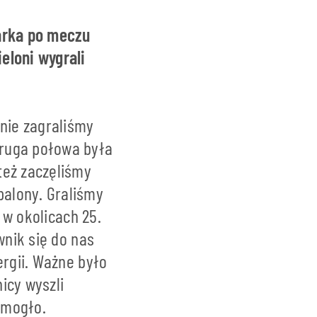
arka po meczu
eloni wygrali
lnie zagraliśmy
druga połowa była
eż zaczęliśmy
alony. Graliśmy
 w okolicach 25.
wnik się do nas
ergii. Ważne było
icy wyszli
pomogło.