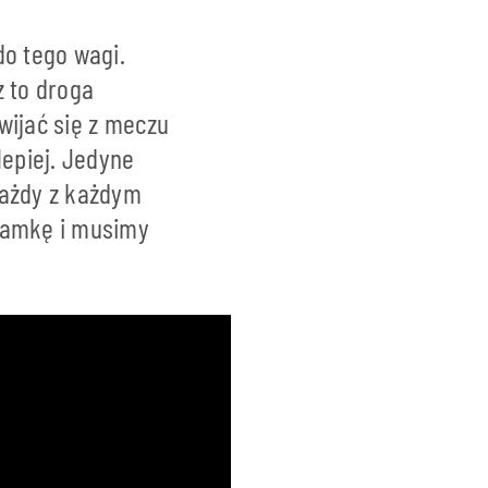
do tego wagi.
z to droga
wijać się z meczu
epiej. Jedyne
Każdy z każdym
bramkę i musimy