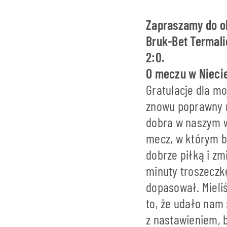
Zapraszamy do o
Bruk-Bet Termali
2:0.
O meczu w Nieci
Gratulacje dla mo
znowu poprawny m
dobra w naszym 
mecz, w którym b
dobrze piłką i zm
minuty troszeczkę
dopasował. Mieliś
to, że udało nam
z nastawieniem, b