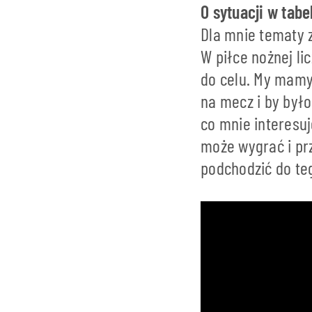
O sytuacji w tabel
Dla mnie tematy z
W piłce nożnej li
do celu. My mamy
na mecz i by był
co mnie interesu
może wygrać i pr
podchodzić do te