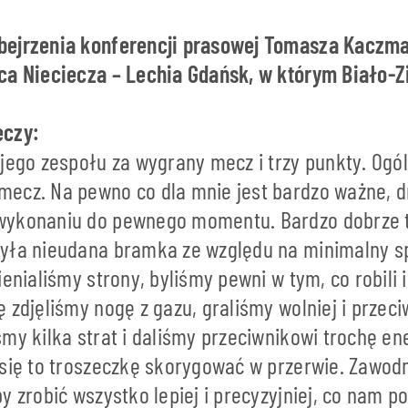
bejrzenia konferencji prasowej Tomasza Kaczm
ca Nieciecza – Lechia Gdańsk, w którym Biało-Zi
eczy:
jego zespołu za wygrany mecz i trzy punkty. Ogó
ecz. Na pewno co dla mnie jest bardzo ważne, 
wykonaniu do pewnego momentu. Bardzo dobrze t
yła nieudana bramka ze względu na minimalny sp
ienialiśmy strony, byliśmy pewni w tym, co robili i
 zdjęliśmy nogę z gazu, graliśmy wolniej i przeci
my kilka strat i daliśmy przeciwnikowi trochę en
 się to troszeczkę skorygować w przerwie. Zawodn
y zrobić wszystko lepiej i precyzyjniej, co nam 