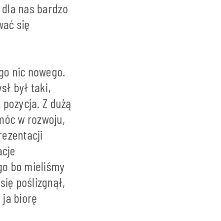
 dla nas bardzo
wać się
ego nic nowego.
sł był taki,
 pozycja. Z dużą
móc w rozwoju,
ezentacji
acje
ego bo mieliśmy
się poślizgnął,
ja biorę