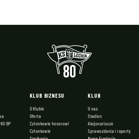
KLUB BIZNESU
KLUB
O Klubie
O nas
owa
Oferta
Stadion
PKO BP
Członkowie honorowi
Akcjonariusze
Członkowie
Sprawozdania i raporty
Spotkania
Nowa Fundacja