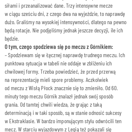
siłami i przeanalizować dane. Trzy intensywne mecze
w ciągu sześciu dni, z czego dwa na wyjeździe, to naprawdę
dużo. Graliśmy na wysokiej intensywności, dlatego na pewno
będą rotacje. Nie podjęliśmy jednak jeszcze decyzji, ile ich
będzie.
O tym, czego spodziewa się po meczu z Górnikiem:
– Spodziewam się w Łęcznej naprawdę trudnego meczu. Ich
punktowa sytuacja w tabeli nie oddaje w zbliżeniu ich
chwilowej formy. Trzeba powiedzieć, że przed przerwą
na reprezentację mieli spore problemy. Aczkolwiek
od meczu z Wisłą Płock znacznie się to zmieniło. Od 60.
minuty tego meczu Górnik znalazł jednak swój sposób
grania. Od tamtej chwili wiedza, że grając z taką
determinacją i w taki sposób, są w stanie odnosić sukcesy
w Ekstraklasie. W bardzo imponującym stylu odwrócili ten
mecz. W starciu wyjazdowym z Legią też pokazali się