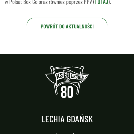
w Polsat Box Go oraz również poprzez PPV (
TUTAJ
).
POWRÓT DO AKTUALNOŚCI
LECHIA GDAŃSK