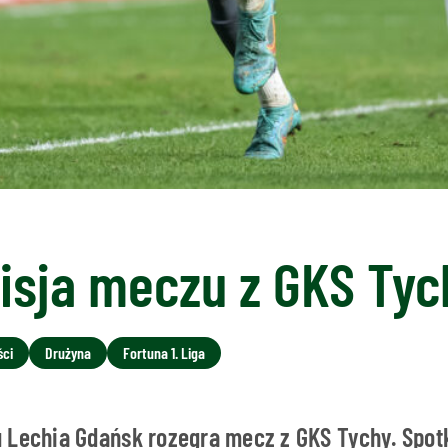
isja meczu z GKS Tyc
ści
Drużyna
Fortuna 1. Liga
 Lechia Gdańsk rozegra mecz z GKS Tychy. Spot