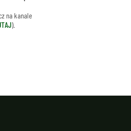
cz na kanale
UTAJ
).