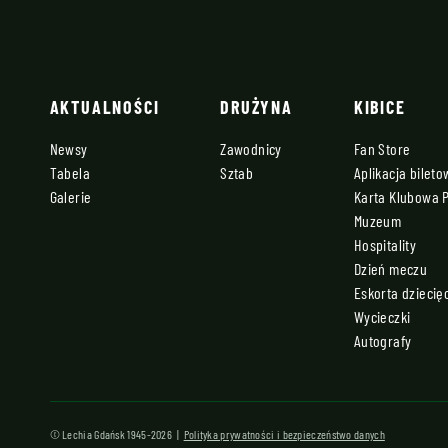
AKTUALNOŚCI
DRUŻYNA
KIBICE
Newsy
Zawodnicy
Fan Store
Tabela
Sztab
Aplikacja bilet
Galerie
Karta Klubowa 
Muzeum
Hospitality
Dzień meczu
Eskorta dziecię
Wycieczki
Autografy
© Lechia Gdańsk 1945-2026 |
Polityka prywatności i bezpieczeństwo danych