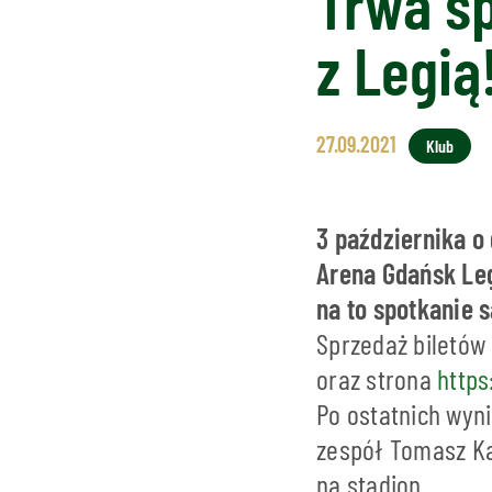
Trwa s
z Legią
27.09.2021
Klub
3 października o
Arena Gdańsk Legi
na to spotkanie s
Sprzedaż biletów 
oraz strona
https
Po ostatnich wyni
zespół Tomasz Kac
na stadion.