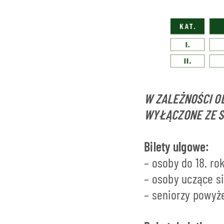
W ZALEŻNOŚCI O
WYŁĄCZONE ZE 
Bilety ulgowe:
– osoby do 18. ro
– osoby uczące si
– seniorzy powyże