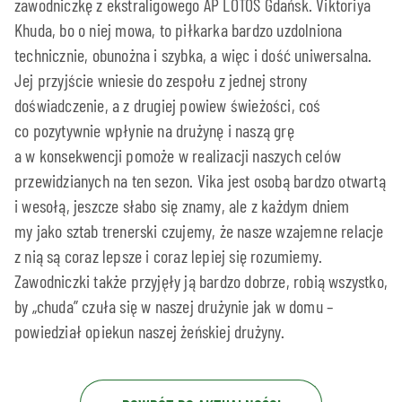
zawodniczkę z ekstraligowego AP LOTOS Gdańsk. Viktoriya
Khuda, bo o niej mowa, to piłkarka bardzo uzdolniona
technicznie, obunożna i szybka, a więc i dość uniwersalna.
Jej przyjście wniesie do zespołu z jednej strony
doświadczenie, a z drugiej powiew świeżości, coś
co pozytywnie wpłynie na drużynę i naszą grę
a w konsekwencji pomoże w realizacji naszych celów
przewidzianych na ten sezon. Vika jest osobą bardzo otwartą
i wesołą, jeszcze słabo się znamy, ale z każdym dniem
my jako sztab trenerski czujemy, że nasze wzajemne relacje
z nią są coraz lepsze i coraz lepiej się rozumiemy.
Zawodniczki także przyjęły ją bardzo dobrze, robią wszystko,
by „chuda” czuła się w naszej drużynie jak w domu –
powiedział opiekun naszej żeńskiej drużyny.