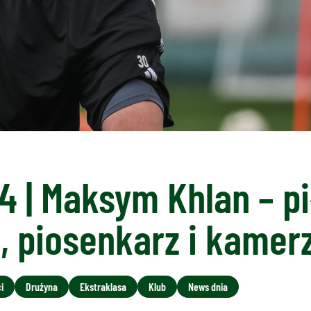
 | Maksym Khlan – pi
, piosenkarz i kamer
i
Drużyna
Ekstraklasa
Klub
News dnia