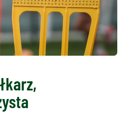
łkarz,
zysta