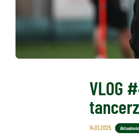
VLOG #4
tancerz
14.01.2025
Aktualnośc