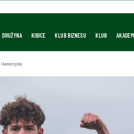
DRUŻYNA
KIBICE
KLUB BIZNESU
KLUB
AKADEM
 i kamerzysta