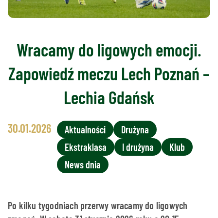
Wracamy do ligowych emocji.
Zapowiedź meczu Lech Poznań –
Lechia Gdańsk
30.01.2026
Aktualności
Drużyna
Ekstraklasa
I drużyna
Klub
News dnia
Po kilku tygodniach przerwy wracamy do ligowych