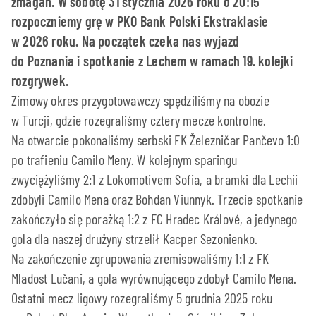
zmagań. W sobotę 31 stycznia 2026 roku o 20:15
rozpoczniemy grę w PKO Bank Polski Ekstraklasie
w 2026 roku. Na początek czeka nas wyjazd
do Poznania i spotkanie z Lechem w ramach 19. kolejki
rozgrywek.
Zimowy okres przygotowawczy spędziliśmy na obozie
w Turcji, gdzie rozegraliśmy cztery mecze kontrolne.
Na otwarcie pokonaliśmy serbski FK Železničar Pančevo 1:0
po trafieniu Camilo Meny. W kolejnym sparingu
zwyciężyliśmy 2:1 z Lokomotivem Sofia, a bramki dla Lechii
zdobyli Camilo Mena oraz Bohdan Viunnyk. Trzecie spotkanie
zakończyło się porażką 1:2 z FC Hradec Králové, a jedynego
gola dla naszej drużyny strzelił Kacper Sezonienko.
Na zakończenie zgrupowania zremisowaliśmy 1:1 z FK
Mladost Lučani, a gola wyrównującego zdobył Camilo Mena.
Ostatni mecz ligowy rozegraliśmy 5 grudnia 2025 roku