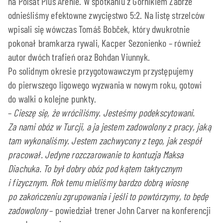
na Polsat Plus Arenie. W spotkaniu z Górnikiem Zabrze
odnieśliśmy efektowne zwycięstwo 5:2. Na listę strzelców
wpisali się wówczas Tomáš Bobček, który dwukrotnie
pokonał bramkarza rywali, Kacper Sezonienko – również
autor dwóch trafień oraz Bohdan Viunnyk.
Po solidnym okresie przygotowawczym przystępujemy
do pierwszego ligowego wyzwania w nowym roku, gotowi
do walki o kolejne punkty.
–
Cieszę się, że wróciliśmy. Jesteśmy podekscytowani.
Za nami obóz w Turcji, a ja jestem zadowolony z pracy, jaką
tam wykonaliśmy. Jestem zachwycony z tego, jak zespół
pracował. Jedyne rozczarowanie to kontuzja Maksa
Diachuka. To był dobry obóz pod kątem taktycznym
i fizycznym. Rok temu mieliśmy bardzo dobrą wiosnę
po zakończeniu zgrupowania i jeśli to powtórzymy, to będę
zadowolony
– powiedział trener John Carver na konferencji