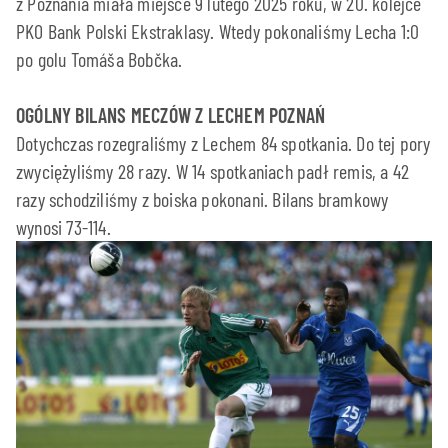
z Poznania miała miejsce 9 lutego 2025 roku, w 20. kolejce
PKO Bank Polski Ekstraklasy. Wtedy pokonaliśmy Lecha 1:0
po golu Tomáša Bobčka.
OGÓLNY BILANS MECZÓW Z LECHEM POZNAŃ
Dotychczas rozegraliśmy z Lechem 84 spotkania. Do tej pory
zwyciężyliśmy 28 razy. W 14 spotkaniach padł remis, a 42
razy schodziliśmy z boiska pokonani. Bilans bramkowy
wynosi 73-114.