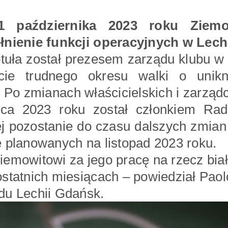
 października 2023 roku Ziemo
łnienie funkcji operacyjnych w Lech
tuła został prezesem zarządu klubu w 
cie trudnego okresu walki o unikn
. Po zmianach właścicielskich i zarząd
pca 2023 roku został członkiem Rad
ej pozostanie do czasu dalszych zmia
 planowanych na listopad 2023 roku.
emowitowi za jego pracę na rzecz biał
statnich miesiącach – powiedział Paolo
du Lechii Gdańsk.