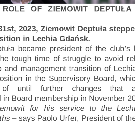
 ROLE OF ZIEMOWIT DEPTUŁA
31st, 2023, Ziemowit Deptuła stepp
sition in Lechia Gdańsk.
tuła became president of the club’s b
he tough time of struggle to avoid rel
p and management transition of Lechia
osition in the Supervisory Board, wh
f until further changes that a
d in Board membership in November 2
emowit for his service to the Lech
ths
– says Paolo Urfer, President of th