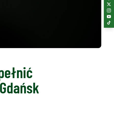
pełnić
 Gdańsk