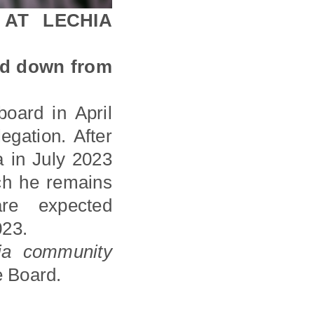
 AT LECHIA
ed down from
oard in April
egation. After
 in July 2023
ich he remains
re expected
023.
ia community
e Board.