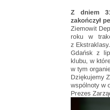
Z dniem 31
zakończył pe
Ziemowit Dep
roku w trak
z Ekstraklasy
Gdańsk z li
klubu, w któr
w tym organie
Dziękujemy Zi
wspólnoty w o
Prezes Zarzą