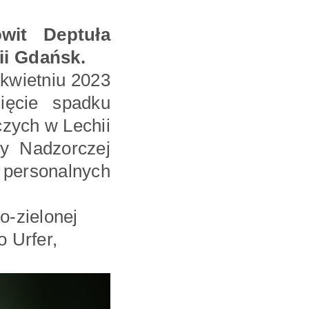
wit Deptuła
ii Gdańsk.
kwietniu 2023
ięcie spadku
czych w Lechii
y Nadzorczej
n personalnych
o-zielonej
 Urfer,