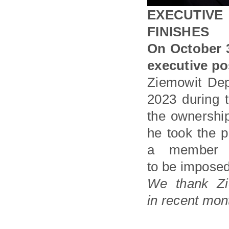
EXECUTIVE
FINISHES
On October 
executive po
Ziemowit Dep
2023 during t
the ownershi
he took the p
a member o
to be impose
We thank Zi
in recent mon