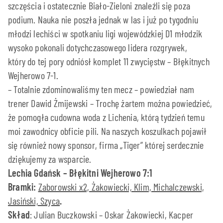
szczęścia i ostatecznie Biało-Zieloni znaleźli się poza
podium. Nauka nie poszła jednak w las i już po tygodniu
młodzi lechiści w spotkaniu ligi wojewódzkiej D1 młodzik
wysoko pokonali dotychczasowego lidera rozgrywek,
który do tej pory odniósł komplet 11 zwycięstw – Błękitnych
Wejherowo 7-1.
– Totalnie zdominowaliśmy ten mecz – powiedział nam
trener Dawid Żmijewski – Trochę żartem można powiedzieć,
że pomogła cudowna woda z Lichenia, którą tydzień temu
moi zawodnicy obficie pili. Na naszych koszulkach pojawił
się również nowy sponsor, firma „Tiger” której serdecznie
dziękujemy za wsparcie.
Lechia Gdańsk – Błękitni Wejherowo 7:1
Bramki:
Zaborowski x2, Żakowiecki, Klim, Michalczewski,
Jasiński, Szyca
.
Skład
: Julian Buczkowski – Oskar Żakowiecki, Kacper