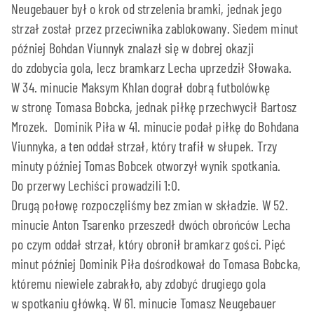
Neugebauer był o krok od strzelenia bramki, jednak jego
strzał został przez przeciwnika zablokowany. Siedem minut
później Bohdan Viunnyk znalazł się w dobrej okazji
do zdobycia gola, lecz bramkarz Lecha uprzedził Słowaka.
W 34. minucie Maksym Khlan dograł dobrą futbolówkę
w stronę Tomasa Bobcka, jednak piłkę przechwycił Bartosz
Mrozek. Dominik Piła w 41. minucie podał piłkę do Bohdana
Viunnyka, a ten oddał strzał, który trafił w słupek. Trzy
minuty później Tomas Bobcek otworzył wynik spotkania.
Do przerwy Lechiści prowadzili 1:0.
Drugą połowę rozpoczęliśmy bez zmian w składzie. W 52.
minucie Anton Tsarenko przeszedł dwóch obrońców Lecha
po czym oddał strzał, który obronił bramkarz gości. Pięć
minut później Dominik Piła dośrodkował do Tomasa Bobcka,
któremu niewiele zabrakło, aby zdobyć drugiego gola
w spotkaniu główką. W 61. minucie Tomasz Neugebauer