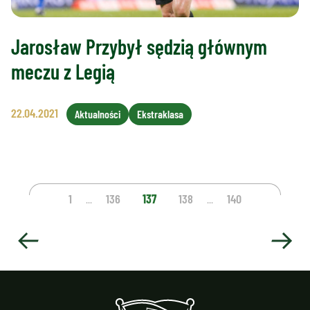
Jarosław Przybył sędzią głównym
meczu z Legią
22.04.2021
Aktualności
Ekstraklasa
1
136
137
138
140
...
...